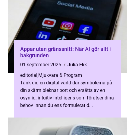
Appar utan gränssnitt: När AI gör allt i
bakgrunden
01 september 2025
Julia Ekk
editorial
,
Mjukvara & Program
Tänk dig en digital värld där symbolerna på
din skärm bleknar bort och ersätts av en
osynlig, intuitiv intelligens som förutser dina
behov innan du ens formulerat d...