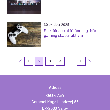
30 oktober 2025
Spel för social förändring: När
gaming skapar aktivism
1
2
3
4
…
18
Adress