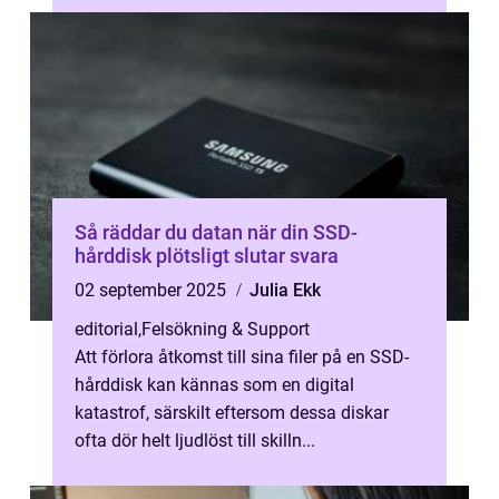
Så räddar du datan när din SSD-
hårddisk plötsligt slutar svara
02 september 2025
Julia Ekk
editorial
,
Felsökning & Support
Att förlora åtkomst till sina filer på en SSD-
hårddisk kan kännas som en digital
katastrof, särskilt eftersom dessa diskar
ofta dör helt ljudlöst till skilln...