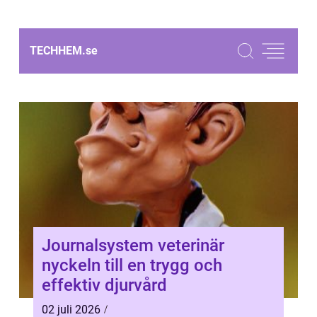
TECHHEM.
se
Journalsystem veterinär
nyckeln till en trygg och
effektiv djurvård
02 juli 2026