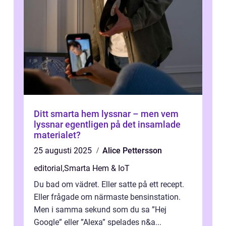
Ditt smarta hem lyssnar – men vem
lyssnar egentligen på det insamlade
materialet?
25 augusti 2025
Alice Pettersson
editorial
,
Smarta Hem & IoT
Du bad om vädret. Eller satte på ett recept.
Eller frågade om närmaste bensinstation.
Men i samma sekund som du sa ”Hej
Google” eller ”Alexa” spelades n&a...