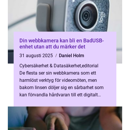
Din webbkamera kan bli en BadUSB-
enhet utan att du märker det
31 augusti 2025
Daniel Holm
Cybersäkerhet & Datasäkerhet
,
editorial
De flesta ser sin webbkamera som ett
harmlöst verktyg för videomöten, men
bakom linsen döljer sig en sårbarhet som
kan förvandla hårdvaran till ett digitalt
vapen....