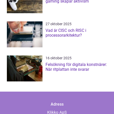
gaming skapar aktivism
27 oktober 2025
Vad är CISC och RISC i
processorarkitektur?
16 oktober 2025
Felsökning för digitala konstnärer:
När ritplattan inte svarar
Adress