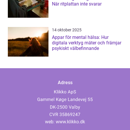
När ritplattan inte svarar
14 oktober 2025
Appar för mental hälsa: Hur
digitala verktyg mäter och främjar
psykiskt välbefinnande
Adress
web:
www.klikko.dk