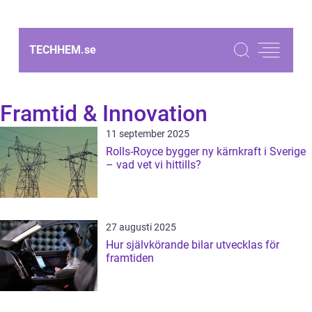
TECHHEM.
se
Framtid & Innovation
11 september 2025
Rolls-Royce bygger ny kärnkraft i Sverige
– vad vet vi hittills?
27 augusti 2025
Hur självkörande bilar utvecklas för
framtiden