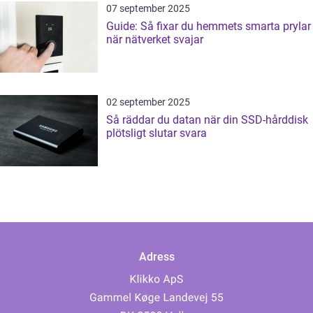
07 september 2025
Guide: Så fixar du hemmets smarta prylar
när nätverket svajar
02 september 2025
Så räddar du datan när din SSD-hårddisk
plötsligt slutar svara
Adress