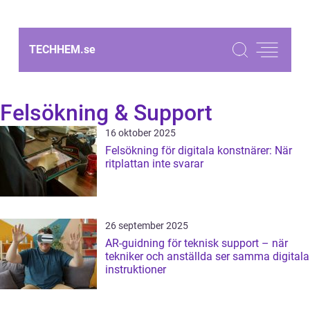
TECHHEM.
se
Felsökning & Support
16 oktober 2025
Felsökning för digitala konstnärer: När
ritplattan inte svarar
26 september 2025
AR-guidning för teknisk support – när
tekniker och anställda ser samma digitala
instruktioner