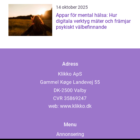
14 oktober 2025
Appar för mental hälsa: Hur
digitala verktyg mäter och främjar
psykiskt välbefinnande
Adress
web:
www.klikko.dk
Menu
Annonsering