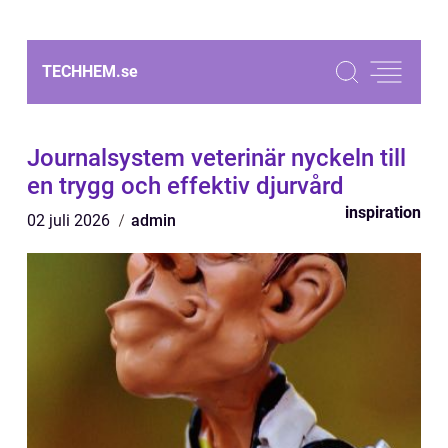
TECHHEM.
se
Journalsystem veterinär nyckeln till
en trygg och effektiv djurvård
inspiration
02 juli 2026
admin