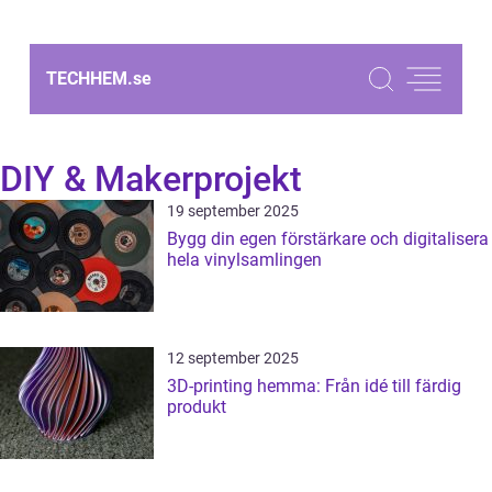
TECHHEM.
se
DIY & Makerprojekt
19 september 2025
Bygg din egen förstärkare och digitalisera
hela vinylsamlingen
12 september 2025
3D-printing hemma: Från idé till färdig
produkt