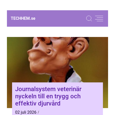
TECHHEM.
se
Journalsystem veterinär
nyckeln till en trygg och
effektiv djurvård
02 juli 2026