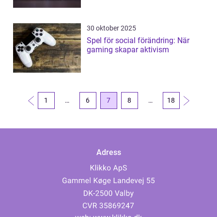
30 oktober 2025
Spel för social förändring: När
gaming skapar aktivism
1
…
6
7
8
…
18
Adress