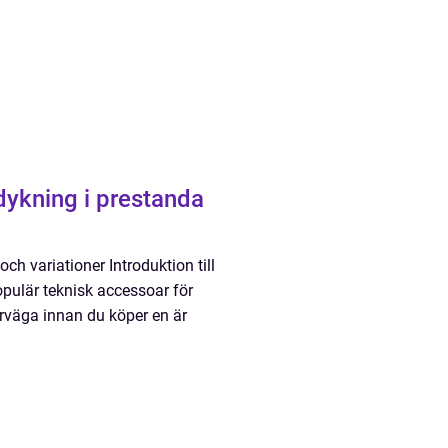
dykning i prestanda
ch variationer Introduktion till
opulär teknisk accessoar för
erväga innan du köper en är