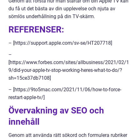
Genom att förstå hur man startar om din Apple TV kan
du få ut det bästa av din upplevelse och njuta av
sömlös underhållning på din TV-skärm.
REFERENSER:
– [https://support.apple.com/sv-se/HT207718]
–
[https://www.forbes.com/sites/allbusiness/2021/02/1
9/did-your-apple-tv-stop-working-heres-what-to-do/?
sh=15ce37db7108]
– [https://9to5mac.com/2021/11/06/how-to-force-
restart-apple-tv/]
Övervakning av SEO och
innehåll
Genom att använda rätt sökord och formulera rubriker