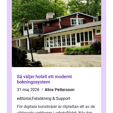
Så väljer hotell ett modernt
bokningssystem
31 maj 2026
Alice Pettersson
editorial
,
Felsökning & Support
För digitala konstnärer är ritplattan ett av de
viktigaste verktygen i arbetsflödet. När den