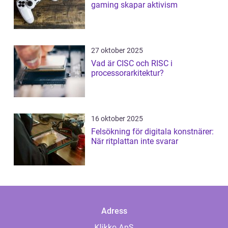
gaming skapar aktivism
27 oktober 2025
Vad är CISC och RISC i
processorarkitektur?
16 oktober 2025
Felsökning för digitala konstnärer:
När ritplattan inte svarar
Adress