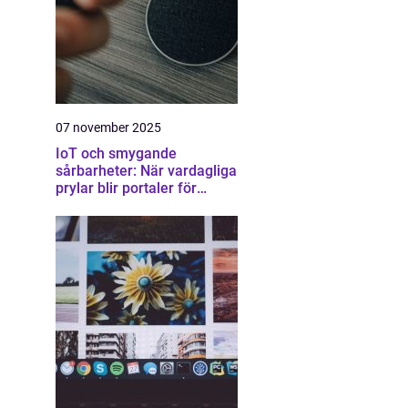
07 november 2025
IoT och smygande
sårbarheter: När vardagliga
prylar blir portaler för
attacker