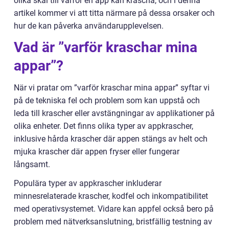
olika skäl till varför en app kan krascha, och i denna
artikel kommer vi att titta närmare på dessa orsaker och
hur de kan påverka användarupplevelsen.
Vad är ”varför kraschar mina
appar”?
När vi pratar om ”varför kraschar mina appar” syftar vi
på de tekniska fel och problem som kan uppstå och
leda till krascher eller avstängningar av applikationer på
olika enheter. Det finns olika typer av appkrascher,
inklusive hårda krascher där appen stängs av helt och
mjuka krascher där appen fryser eller fungerar
långsamt.
Populära typer av appkrascher inkluderar
minnesrelaterade krascher, kodfel och inkompatibilitet
med operativsystemet. Vidare kan appfel också bero på
problem med nätverksanslutning, bristfällig testning av