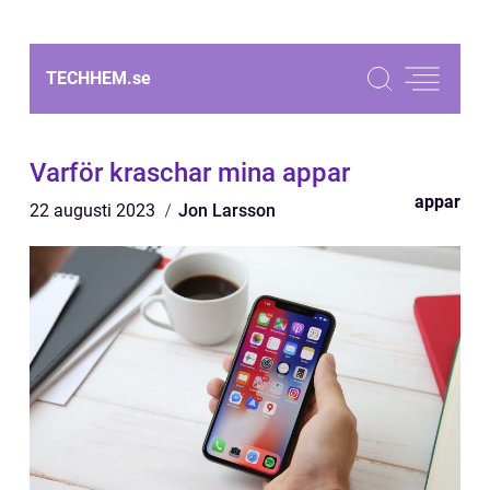
TECHHEM.
se
Varför kraschar mina appar
appar
22 augusti 2023
Jon Larsson