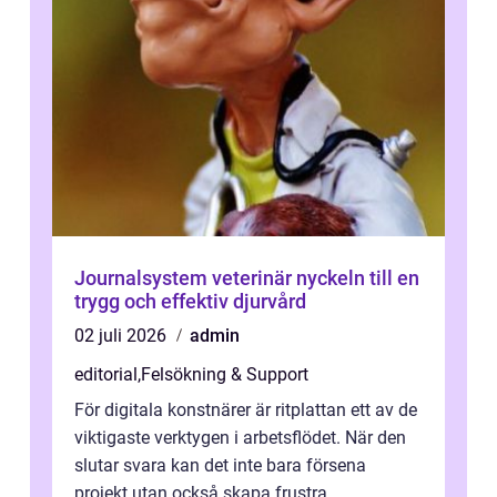
Journalsystem veterinär nyckeln till en
trygg och effektiv djurvård
02 juli 2026
admin
editorial
,
Felsökning & Support
För digitala konstnärer är ritplattan ett av de
viktigaste verktygen i arbetsflödet. När den
slutar svara kan det inte bara försena
projekt utan också skapa frustra...