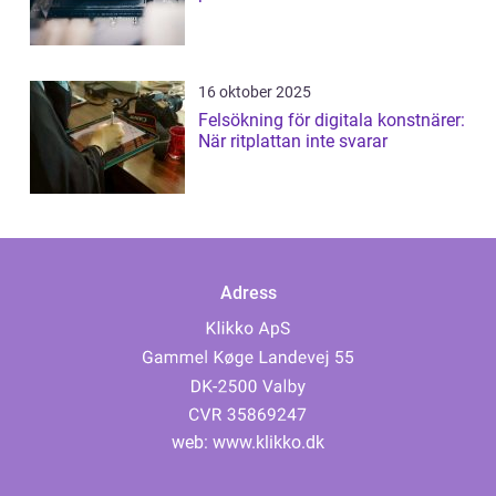
16 oktober 2025
Felsökning för digitala konstnärer:
När ritplattan inte svarar
Adress
web:
www.klikko.dk