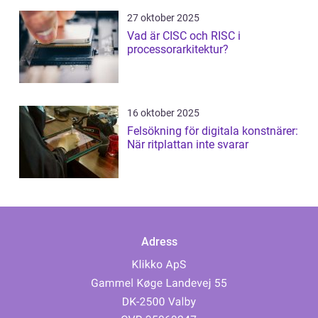
27 oktober 2025
Vad är CISC och RISC i
processorarkitektur?
16 oktober 2025
Felsökning för digitala konstnärer:
När ritplattan inte svarar
Adress