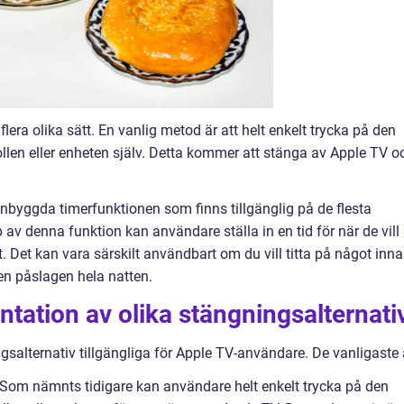
era olika sätt. En vanlig metod är att helt enkelt trycka på den
llen eller enheten själv. Detta kommer att stänga av Apple TV o
byggda timerfunktionen som finns tillgänglig på de flesta
v denna funktion kan användare ställa in en tid för när de vill 
 Det kan vara särskilt användbart om du vill titta på något inn
en påslagen hela natten.
tation av olika stängningsalternati
ngsalternativ tillgängliga för Apple TV-användare. De vanligaste 
: Som nämnts tidigare kan användare helt enkelt trycka på den