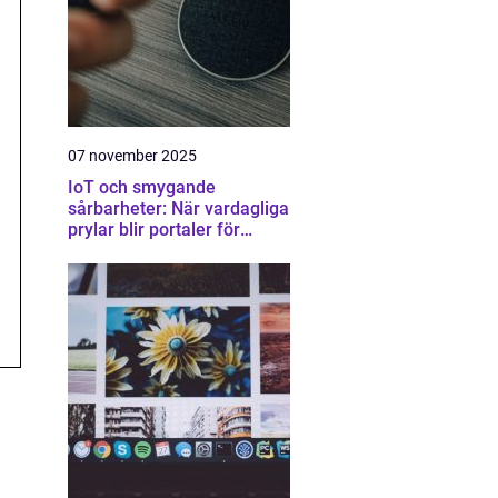
07 november 2025
IoT och smygande
sårbarheter: När vardagliga
prylar blir portaler för
attacker