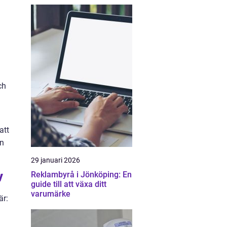
ch
att
an
29 januari 2026
v
Reklambyrå i Jönköping: En
guide till att växa ditt
varumärke
är: