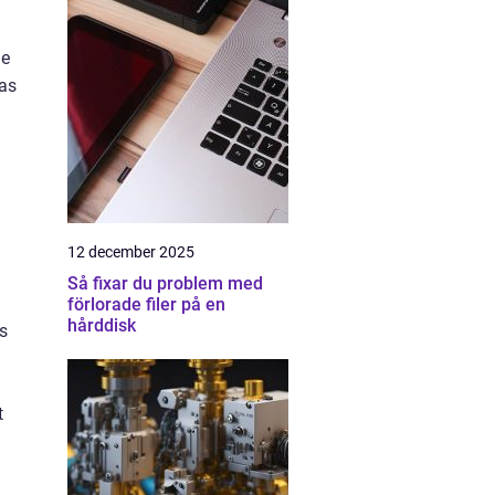
le
das
12 december 2025
Så fixar du problem med
förlorade filer på en
hårddisk
ns
t