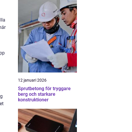
lla
när
upp
12 januari 2026
Sprutbetong för tryggare
berg och starkare
ng
konstruktioner
et