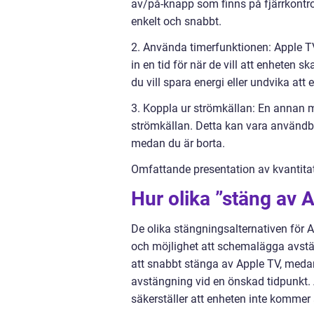
av/på-knapp som finns på fjärrkontrol
enkelt och snabbt.
2. Använda timerfunktionen: Apple TV
in en tid för när de vill att enheten 
du vill spara energi eller undvika att
3. Koppla ur strömkällan: En annan me
strömkällan. Detta kan vara användbar
medan du är borta.
Omfattande presentation av kvantita
Hur olika ”stäng av A
De olika stängningsalternativen för A
och möjlighet att schemalägga avstän
att snabbt stänga av Apple TV, medan
avstängning vid en önskad tidpunkt.
säkerställer att enheten inte kommer 