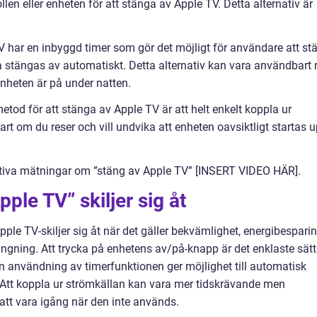
len eller enheten för att stänga av Apple TV. Detta alternativ är
 har en inbyggd timer som gör det möjligt för användare att stä
ska stängas av automatiskt. Detta alternativ kan vara användbart 
 enheten är på under natten.
tod för att stänga av Apple TV är att helt enkelt koppla ur
t om du reser och vill undvika att enheten oavsiktligt startas 
tiva mätningar om ”stäng av Apple TV” [INSERT VIDEO HÄR].
pple TV” skiljer sig åt
pple TV-skiljer sig åt när det gäller bekvämlighet, energibespari
gning. Att trycka på enhetens av/på-knapp är det enklaste sätt
 användning av timerfunktionen ger möjlighet till automatisk
 Att koppla ur strömkällan kan vara mer tidskrävande men
att vara igång när den inte används.