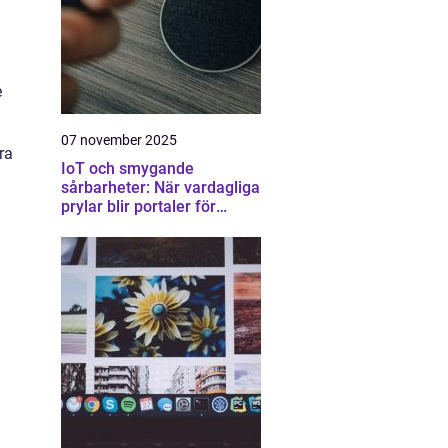
e
07 november 2025
ra
IoT och smygande
sårbarheter: När vardagliga
prylar blir portaler för
attacker