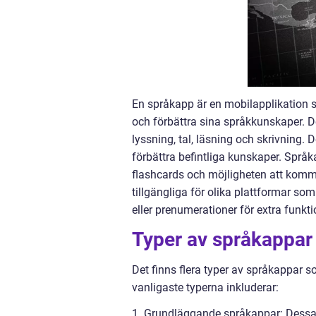
En språkapp är en mobilapplikation so
och förbättra sina språkkunskaper. D
lyssning, tal, läsning och skrivning. D
förbättra befintliga kunskaper. Språkap
flashcards och möjligheten att komm
tillgängliga för olika plattformar s
eller prenumerationer för extra funkti
Typer av språkappar
Det finns flera typer av språkappar s
vanligaste typerna inkluderar:
1. Grundläggande språkappar: Dessa 