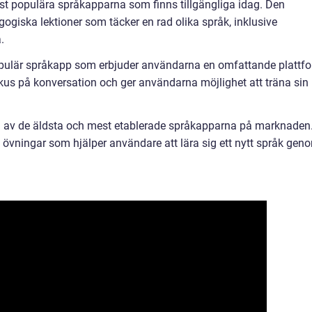
st populära språkapparna som finns tillgängliga idag. Den
ogiska lektioner som täcker en rad olika språk, inklusive
.
 populär språkapp som erbjuder användarna en omfattande plattf
 fokus på konversation och ger användarna möjlighet att träna sin
en av de äldsta och mest etablerade språkapparna på marknaden
h övningar som hjälper användare att lära sig ett nytt språk gen