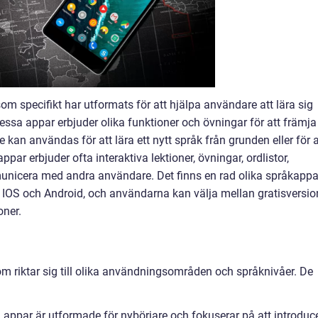
m specifikt har utformats för att hjälpa användare att lära sig
essa appar erbjuder olika funktioner och övningar för att främja
e kan användas för att lära ett nytt språk från grunden eller för a
par erbjuder ofta interaktiva lektioner, övningar, ordlistor,
unicera med andra användare. Det finns en rad olika språkappa
om IOS och Android, och användarna kan välja mellan gratisversio
oner.
om riktar sig till olika användningsområden och språknivåer. De
appar är utformade för nybörjare och fokuserar på att introduc