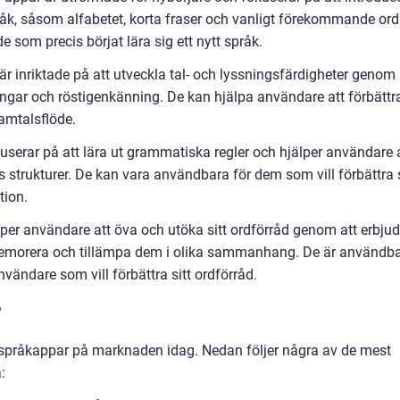
åk, såsom alfabetet, korta fraser och vanligt förekommande ord
 som precis börjat lära sig ett nytt språk.
r inriktade på att utveckla tal- och lyssningsfärdigheter genom 
ningar och röstigenkänning. De kan hjälpa användare att förbättr
samtalsflöde.
erar på att lära ut grammatiska regler och hjälper användare 
s strukturer. De kan vara användbara för dem som vill förbättra 
tion.
per användare att öva och utöka sitt ordförråd genom att erbju
 memorera och tillämpa dem i olika sammanhang. De är användb
ändare som vill förbättra sitt ordförråd.
r
a språkappar på marknaden idag. Nedan följer några av de mest
: