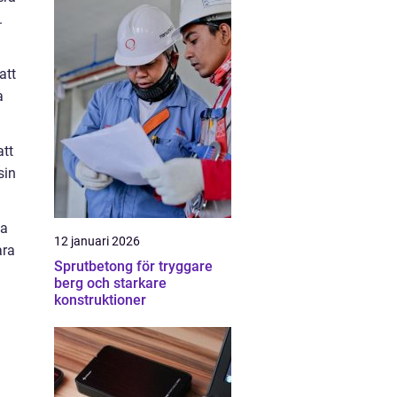
.
att
a
att
sin
da
12 januari 2026
ara
Sprutbetong för tryggare
berg och starkare
konstruktioner