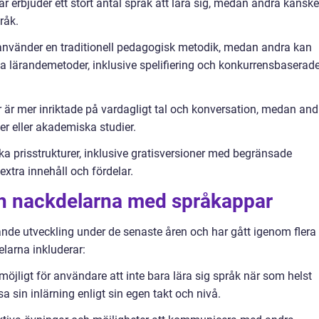
r erbjuder ett stort antal språk att lära sig, medan andra kanske
råk.
nvänder en traditionell pedagogisk metodik, medan andra kan
va lärandemetoder, inklusive spelifiering och konkurrensbaserad
r mer inriktade på vardagligt tal och konversation, medan and
er eller akademiska studier.
ka prisstrukturer, inklusive gratisversioner med begränsade
xtra innehåll och fördelar.
och nackdelarna med språkappar
de utveckling under de senaste åren och har gått igenom flera
elarna inkluderar:
möjligt för användare att inte bara lära sig språk när som helst
 sin inlärning enligt sin egen takt och nivå.