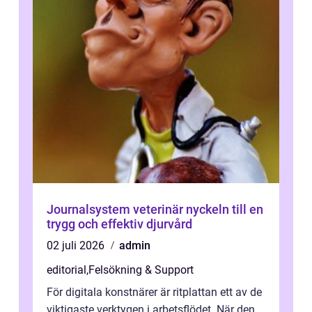
Journalsystem veterinär nyckeln till en
trygg och effektiv djurvård
02 juli 2026
admin
editorial
,
Felsökning & Support
För digitala konstnärer är ritplattan ett av de
viktigaste verktygen i arbetsflödet. När den