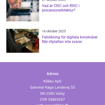
Vad är CISC och RISC i
processorarkitektur?
16 oktober 2025
Felsökning för digitala konstnärer:
När ritplattan inte svarar
Adress