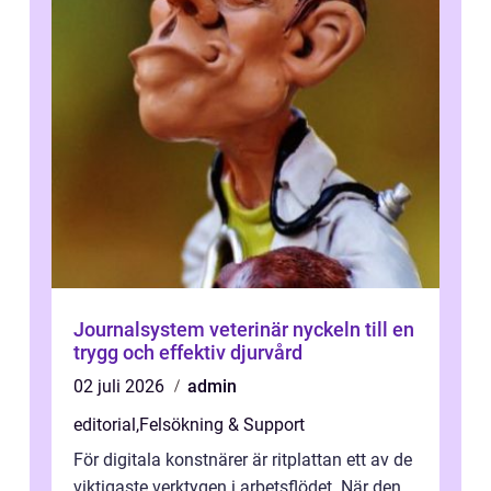
Journalsystem veterinär nyckeln till en
trygg och effektiv djurvård
02 juli 2026
admin
editorial
,
Felsökning & Support
För digitala konstnärer är ritplattan ett av de
viktigaste verktygen i arbetsflödet. När den