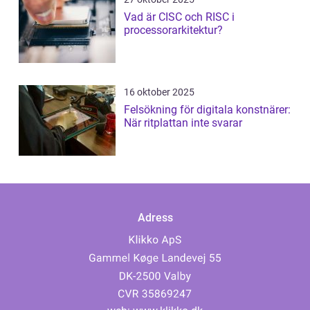
Vad är CISC och RISC i
processorarkitektur?
16 oktober 2025
Felsökning för digitala konstnärer:
När ritplattan inte svarar
Adress