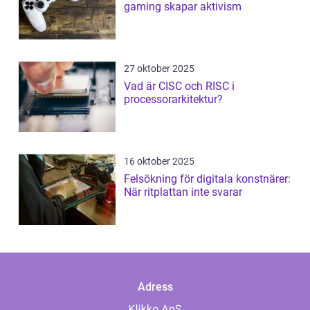
gaming skapar aktivism
27 oktober 2025
Vad är CISC och RISC i
processorarkitektur?
16 oktober 2025
Felsökning för digitala konstnärer:
När ritplattan inte svarar
Adress