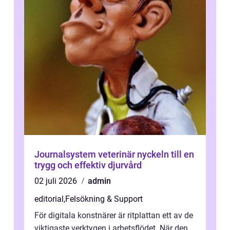
Journalsystem veterinär nyckeln till en
trygg och effektiv djurvård
02 juli 2026
admin
editorial
,
Felsökning & Support
För digitala konstnärer är ritplattan ett av de
viktigaste verktygen i arbetsflödet. När den