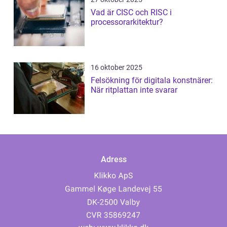
Vad är CISC och RISC i
processorarkitektur?
16 oktober 2025
Felsökning för digitala konstnärer:
När ritplattan inte svarar
Adress