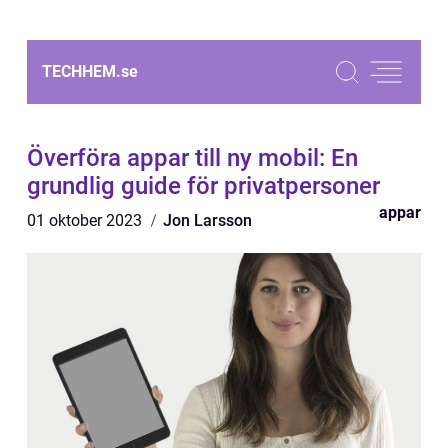
TECHHEM.
se
Överföra appar till ny mobil: En
grundlig guide för privatpersoner
appar
01 oktober 2023
Jon Larsson