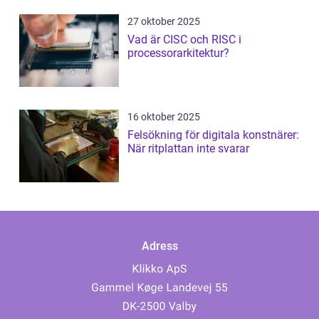
27 oktober 2025
Vad är CISC och RISC i
processorarkitektur?
16 oktober 2025
Felsökning för digitala konstnärer:
När ritplattan inte svarar
Adress