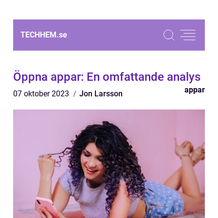
TECHHEM.
se
Öppna appar: En omfattande analys
appar
07 oktober 2023
Jon Larsson