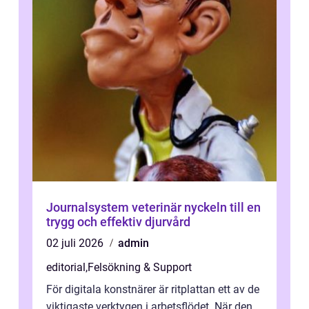
Journalsystem veterinär nyckeln till en
trygg och effektiv djurvård
02 juli 2026
admin
editorial
,
Felsökning & Support
För digitala konstnärer är ritplattan ett av de
viktigaste verktygen i arbetsflödet. När den