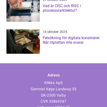
Vad är CISC och RISC i
processorarkitektur?
16 oktober 2025
Felsökning för digitala konstnärer:
När ritplattan inte svarar
Adress