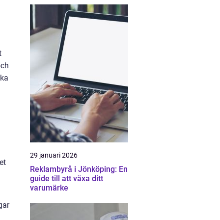
t
och
öka
å
29 januari 2026
et
Reklambyrå i Jönköping: En
guide till att växa ditt
varumärke
gar