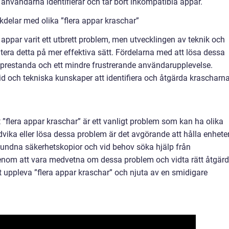
 användarna identifierar och tar bort inkompatibla appar.
delar med olika ”flera appar kraschar”
a appar varit ett utbrett problem, men utvecklingen av teknik och
ntera detta på mer effektiva sätt. Fördelarna med att lösa dessa
sprestanda och ett mindre frustrerande användarupplevelse.
id och tekniska kunskaper att identifiera och åtgärda krascharna
att ”flera appar kraschar” är ett vanligt problem som kan ha olika
vika eller lösa dessa problem är det avgörande att hålla enhete
bundna säkerhetskopior och vid behov söka hjälp från
Genom att vara medvetna om dessa problem och vidta rätt åtgärd
 uppleva ”flera appar kraschar” och njuta av en smidigare