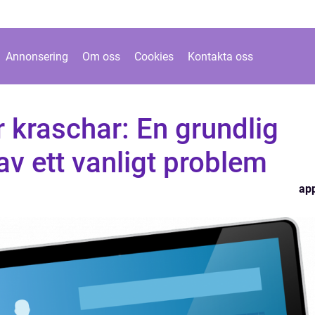
Annonsering
Om oss
Cookies
Kontakta oss
r kraschar: En grundlig
v ett vanligt problem
ap