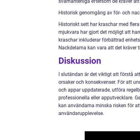
svårhanterliga eftersom de kräver att
Historisk genomgång av för- och nack
Historiskt sett har kraschar med fler
mjukvara har gjort det möjligt att ha
kraschar inkluderar förbättrad enhet
Nackdelarna kan vara att det kräver t
Diskussion
I slutändan är det viktigt att förstå 
orsaker och konsekvenser. För att und
och appar uppdaterade, utföra regel
professionella eller apputvecklare. 
kan användarna minska risken för att
användarupplevelse.