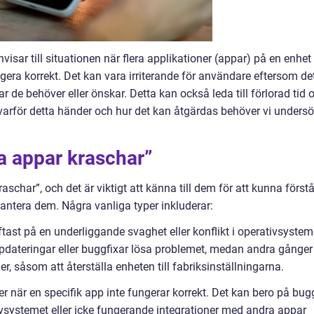
isar till situationen när flera applikationer (appar) på en enhet
ungera korrekt. Det kan vara irriterande för användare eftersom de
 de behöver eller önskar. Detta kan också leda till förlorad tid 
 varför detta händer och hur det kan åtgärdas behöver vi unders
ra appar kraschar”
raschar”, och det är viktigt att känna till dem för att kunna först
hantera dem. Några vanliga typer inkluderar:
tast på en underliggande svaghet eller konflikt i operativsystem
pdateringar eller buggfixar lösa problemet, medan andra gånger
, såsom att återställa enheten till fabriksinställningarna.
r när en specifik app inte fungerar korrekt. Det kan bero på bug
vsystemet eller icke fungerande integrationer med andra appar