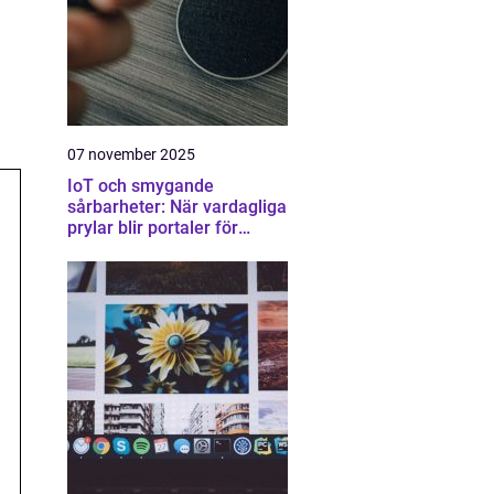
07 november 2025
IoT och smygande
sårbarheter: När vardagliga
prylar blir portaler för
attacker