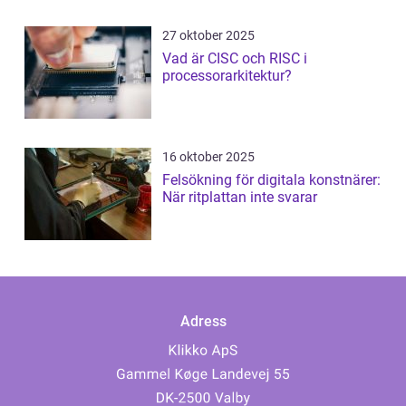
27 oktober 2025
Vad är CISC och RISC i
processorarkitektur?
16 oktober 2025
Felsökning för digitala konstnärer:
När ritplattan inte svarar
Adress