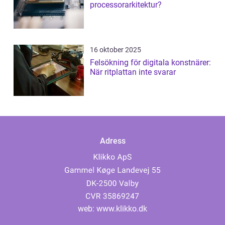
processorarkitektur?
16 oktober 2025
Felsökning för digitala konstnärer:
När ritplattan inte svarar
Adress
web:
www.klikko.dk