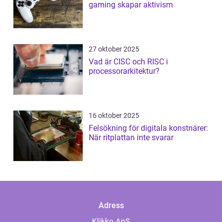
gaming skapar aktivism
27 oktober 2025
Vad är CISC och RISC i
processorarkitektur?
16 oktober 2025
Felsökning för digitala konstnärer:
När ritplattan inte svarar
Adress