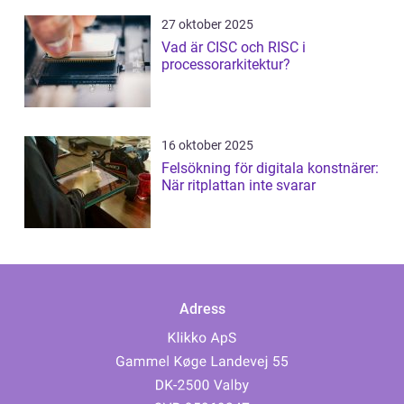
27 oktober 2025
Vad är CISC och RISC i
processorarkitektur?
16 oktober 2025
Felsökning för digitala konstnärer:
När ritplattan inte svarar
Adress