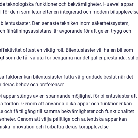
e teknologiska funktioner och bekvämligheter. Huawei appar
l för dem som letar efter en integrerad och modern bilupplevelse
r bilentusiaster. Den senaste tekniken inom säkerhetssystem,
ilhållningsassistans, är avgörande för att ge en trygg och
ektivitet oftast en viktig roll. Bilentusiaster vill ha en bil som
t som de får valuta för pengarna när det gäller prestanda, stil 
 faktorer kan bilentusiaster fatta välgrundade beslut när det
r deras behov och preferenser.
appar stängs av en spännande möjlighet för bilentusiaster att
ina fordon. Genom att använda olika appar och funktioner kan
 och få tillgång till samma bekvämligheter och funktionalitet
enheter. Genom att välja pålitliga och autentiska appar kan
niska innovation och förbättra deras körupplevelse.