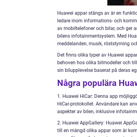
Huawei appar stängs av är en funktio
ledare inom informations- och kommu
av mobiltelefoner och bilar, och ger a
bilens infotainmentsystem. Med Huaw
meddelanden, musik, röststyrning oc
Det finns olika typer av Huawei appar
behoven hos olika bilmodeller och til
sin bilupplevelse baserat på deras eg
Några populära Huaw
1. Huawei HiCar: Denna app möjliggö
HiCar-protokollet. Användare kan anvä
aspekter av bilen, inklusive infotain
2. Huawei AppGallery: Huawei AppGall
till en mängd olika appar som är ko