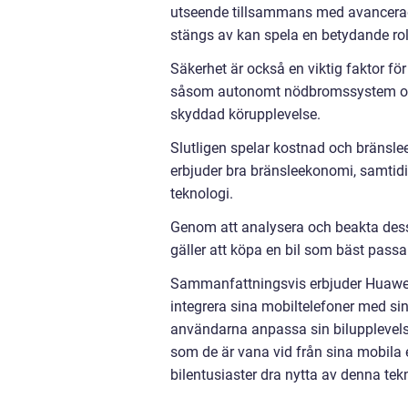
utseende tillsammans med avancerad
stängs av kan spela en betydande rol
Säkerhet är också en viktig faktor fö
såsom autonomt nödbromssystem och f
skyddad körupplevelse.
Slutligen spelar kostnad och bränsleeff
erbjuder bra bränsleekonomi, samtidig
teknologi.
Genom att analysera och beakta dessa
gäller att köpa en bil som bäst passa
Sammanfattningsvis erbjuder Huawei 
integrera sina mobiltelefoner med s
användarna anpassa sin bilupplevelse
som de är vana vid från sina mobila 
bilentusiaster dra nytta av denna tek