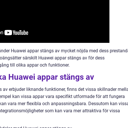
vänder Huawei appar stängs av mycket nöjda med dess prestand
oängsätter särskilt Huawei appar stängs av för dess
ång till olika appar och funktioner.
ika Huawei appar stängs av
av erbjuder liknande funktioner, finns det vissa skillnader mell
xempel kan vissa appar vara specifikt utformade för att fungera
kan vara mer flexibla och anpassningsbara. Dessutom kan viss
ntegrationsmöjligheter som kan vara mer attraktiva för vissa