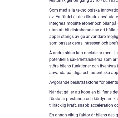
Historisk genomgång av för- och na
Som med alla teknologiska innovatio
av. En fördel är den ökade användar
integrera mobiltelefoner och bilar på 
utan att bli distraherade av att hål
appar stängs av ge användare möjligh
som passar deras intressen och prefe
Å andra sidan kan nackdelar med Hua
potentiella säkerhetsriskerna som är 
störa bilens funktioner och äventyra 
använda pålitliga och autentiska appa
Avgörande beslutsfaktorer för bilentus
När det gäller att köpa en bil finns de
första är prestanda och kördynamik en
tillräcklig kraft, snabb acceleration
En annan viktig faktor är bilens design