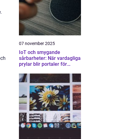
.
07 november 2025
IoT och smygande
och
sårbarheter: När vardagliga
prylar blir portaler för
attacker