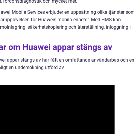
g, fordonsdiagnostik och mycket mer.
awei Mobile Services erbjuder en uppsättning olika tjänster so
ndarupplevelsen för Huaweis mobila enheter. Med HMS kan
olnlagring, säkerhetskopiering och återställning, inloggning i
gar om Huawei appar stängs av
awei appar stängs av har fått en omfattande användarbas och e
Enligt en undersökning utförd av