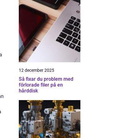
a
12 december 2025
Så fixar du problem med
förlorade filer på en
hårddisk
an
a