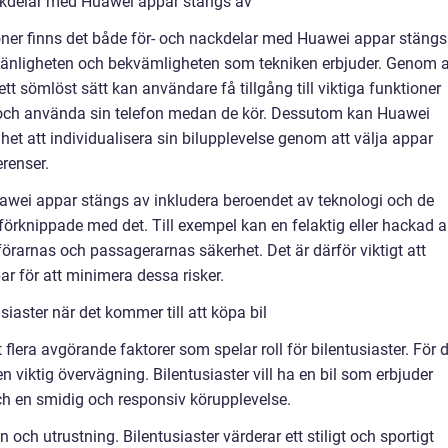
ckdelar med Huawei appar stängs av
ner finns det både för- och nackdelar med Huawei appar stängs
vänligheten och bekvämligheten som tekniken erbjuder. Genom a
ett sömlöst sätt kan användare få tillgång till viktiga funktioner
la och använda sin telefon medan de kör. Dessutom kan Huawei
et att individualisera sin bilupplevelse genom att välja appar
renser.
wei appar stängs av inkludera beroendet av teknologi och de
förknippade med det. Till exempel kan en felaktig eller hackad 
förarnas och passagerarnas säkerhet. Det är därför viktigt att
r för att minimera dessa risker.
iaster när det kommer till att köpa bil
t flera avgörande faktorer som spelar roll för bilentusiaster. För 
 viktig övervägning. Bilentusiaster vill ha en bil som erbjuder
 och en smidig och responsiv körupplevelse.
 och utrustning. Bilentusiaster värderar ett stiligt och sportigt