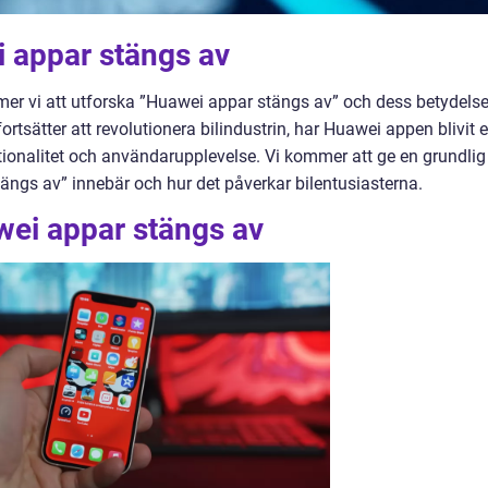
i appar stängs av
mmer vi att utforska ”Huawei appar stängs av” och dess betydels
ortsätter att revolutionera bilindustrin, har Huawei appen blivit 
ionalitet och användarupplevelse. Vi kommer att ge en grundlig
gs av” innebär och hur det påverkar bilentusiasterna.
wei appar stängs av