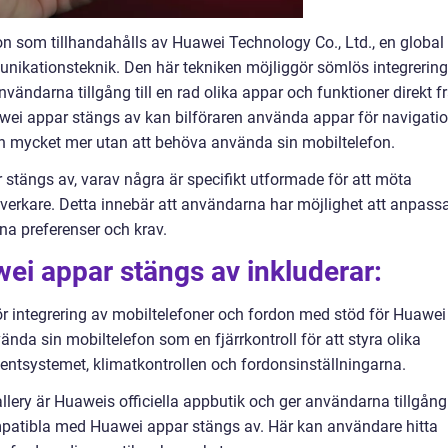
n som tillhandahålls av Huawei Technology Co., Ltd., en global
nikationsteknik. Den här tekniken möjliggör sömlös integrering
nvändarna tillgång till en rad olika appar och funktioner direkt f
ei appar stängs av kan bilföraren använda appar för navigatio
h mycket mer utan att behöva använda sin mobiltelefon.
 stängs av, varav några är specifikt utformade för att möta
lverkare. Detta innebär att användarna har möjlighet att anpass
na preferenser och krav.
ei appar stängs av inkluderar:
r integrering av mobiltelefoner och fordon med stöd för Huawei
nda sin mobiltelefon som en fjärrkontroll för att styra olika
mentsystemet, klimatkontrollen och fordonsinställningarna.
ery är Huaweis officiella appbutik och ger användarna tillgång
mpatibla med Huawei appar stängs av. Här kan användare hitta