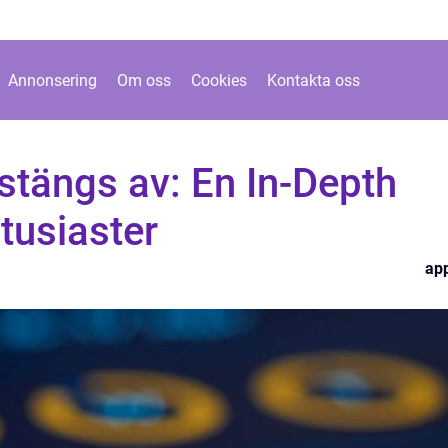
Annonsering
Om oss
Cookies
Kontakta oss
stängs av: En In-Depth
ntusiaster
ap