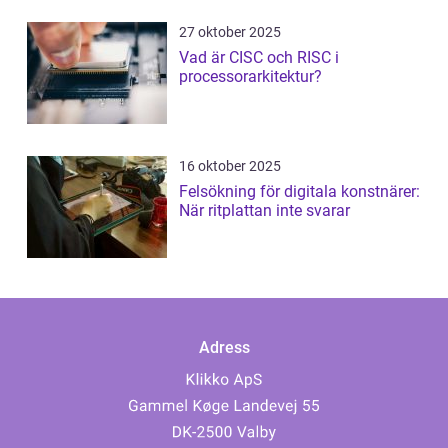
27 oktober 2025
Vad är CISC och RISC i
processorarkitektur?
16 oktober 2025
Felsökning för digitala konstnärer:
När ritplattan inte svarar
Adress