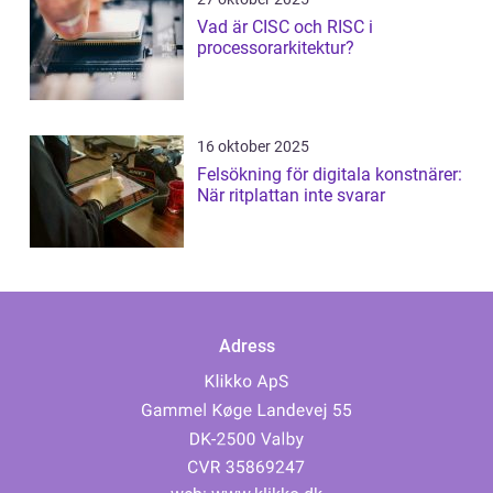
Vad är CISC och RISC i
processorarkitektur?
16 oktober 2025
Felsökning för digitala konstnärer:
När ritplattan inte svarar
Adress