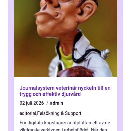
Journalsystem veterinär nyckeln till en
trygg och effektiv djurvård
02 juli 2026
admin
editorial
,
Felsökning & Support
För digitala konstnärer är ritplattan ett av de
viktigaste verktygen i arbetsflödet. När den