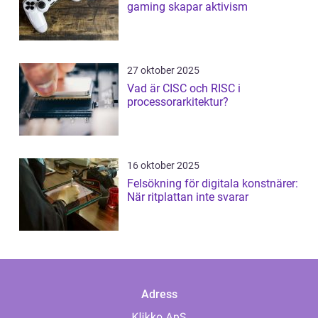
gaming skapar aktivism
27 oktober 2025
Vad är CISC och RISC i
processorarkitektur?
16 oktober 2025
Felsökning för digitala konstnärer:
När ritplattan inte svarar
Adress