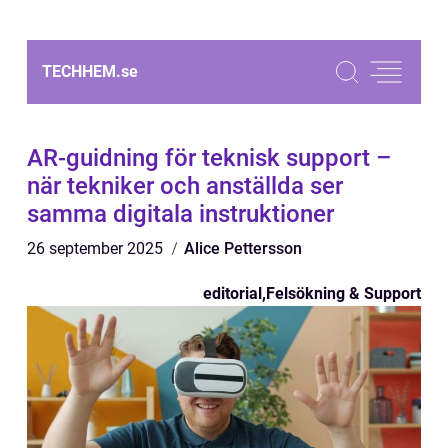
TECHHEM.
se
AR-guidning för teknisk support –
när tekniker och anställda ser
samma digitala instruktioner
26 september 2025
Alice Pettersson
editorial
,
Felsökning & Support