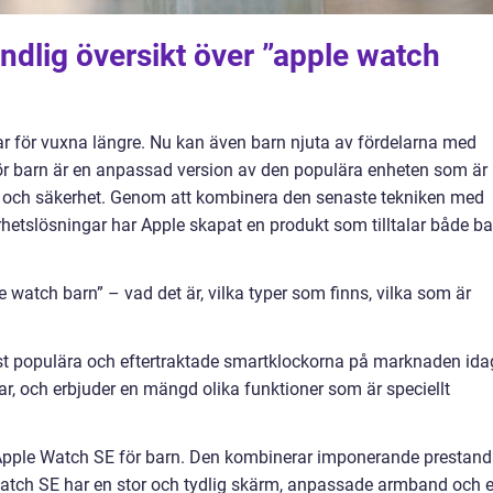
ndlig översikt över ”apple watch
r för vuxna längre. Nu kan även barn njuta av fördelarna med
r barn är en anpassad version av den populära enheten som är
v och säkerhet. Genom att kombinera den senaste tekniken med
rhetslösningar har Apple skapat en produkt som tilltalar både ba
watch barn” – vad det är, vilka typer som finns, vilka som är
st populära och eftertraktade smartklockorna på marknaden ida
kar, och erbjuder en mängd olika funktioner som är speciellt
 Apple Watch SE för barn. Den kombinerar imponerande prestan
atch SE har en stor och tydlig skärm, anpassade armband och e