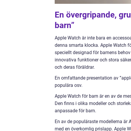
En övergripande, gru
barn”
Apple Watch är inte bara en accessoa
denna smarta klocka. Apple Watch fö
speciellt designad för barnens beho
innovativa funktioner och stora säke
och deras föräldrar.
En omfattande presentation av ”apple 
populära osv.
Apple Watch för barn är en av de me
Den finns i olika modeller och storle
anpassade för barn.
En av de populäraste modellerna är
med en överkomlig prislapp. Apple W