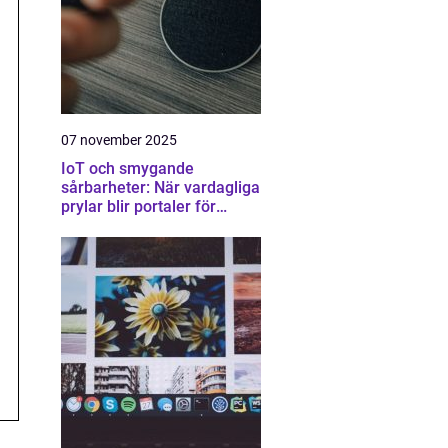
07 november 2025
IoT och smygande
sårbarheter: När vardagliga
prylar blir portaler för
attacker