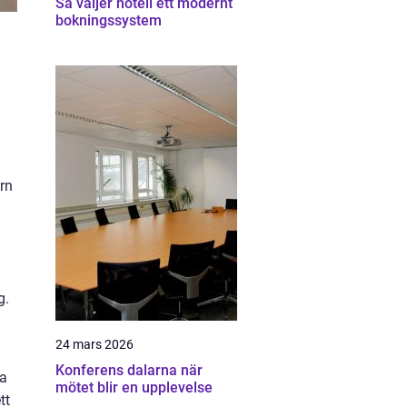
Så väljer hotell ett modernt
bokningssystem
rn
g.
24 mars 2026
Konferens dalarna när
da
mötet blir en upplevelse
tt