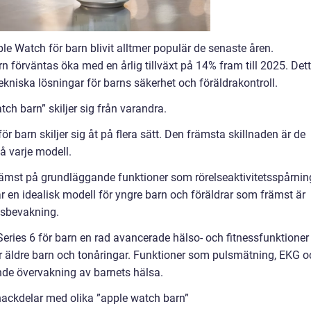
ple Watch för barn blivit alltmer populär de senaste åren.
n förväntas öka med en årlig tillväxt på 14% fram till 2025. Det
kniska lösningar för barns säkerhet och föräldrakontroll.
ch barn” skiljer sig från varandra.
r barn skiljer sig åt på flera sätt. Den främsta skillnaden är de
å varje modell.
rämst på grundläggande funktioner som rörelseaktivitetsspårnin
är en idealisk modell för yngre barn och föräldrar som främst är
etsbevakning.
eries 6 för barn en rad avancerade hälso- och fitnessfunktioner
r äldre barn och tonåringar. Funktioner som pulsmätning, EKG o
de övervakning av barnets hälsa.
nackdelar med olika ”apple watch barn”