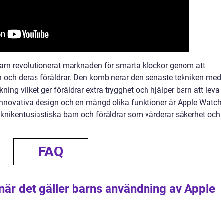
barn revolutionerat marknaden för smarta klockor genom att
n och deras föräldrar. Den kombinerar den senaste tekniken med
ing vilket ger föräldrar extra trygghet och hjälper barn att leva
 innovativa design och en mängd olika funktioner är Apple Watc
teknikentusiastiska barn och föräldrar som värderar säkerhet och
FAQ
när det gäller barns användning av Apple