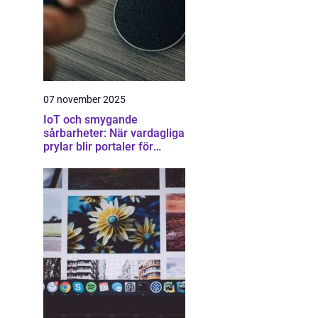
07 november 2025
IoT och smygande
sårbarheter: När vardagliga
prylar blir portaler för
attacker