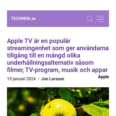
TECHHEM.
se
Apple TV är en populär
streamingenhet som ger användarna
tillgång till en mängd olika
underhållningsalternativ såsom
filmer, TV-program, musik och appar
Apple
15 januari 2024
Jon Larsson