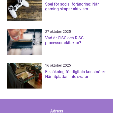
Spel för social förändring: När
gaming skapar aktivism
27 oktober 2025
Vad är CISC och RISC i
processorarkitektur?
16 oktober 2025
Felsökning för digitala konstnärer:
När ritplattan inte svarar
Adress