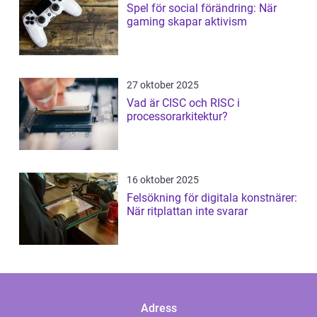
Spel för social förändring: När
gaming skapar aktivism
27 oktober 2025
Vad är CISC och RISC i
processorarkitektur?
16 oktober 2025
Felsökning för digitala konstnärer:
När ritplattan inte svarar
Adress