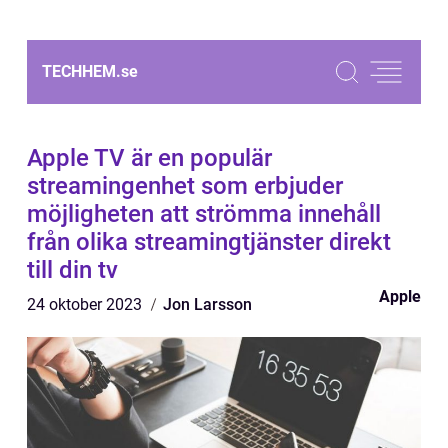
TECHHEM.
se
Apple TV är en populär
streamingenhet som erbjuder
möjligheten att strömma innehåll
från olika streamingtjänster direkt
till din tv
Apple
24 oktober 2023
Jon Larsson