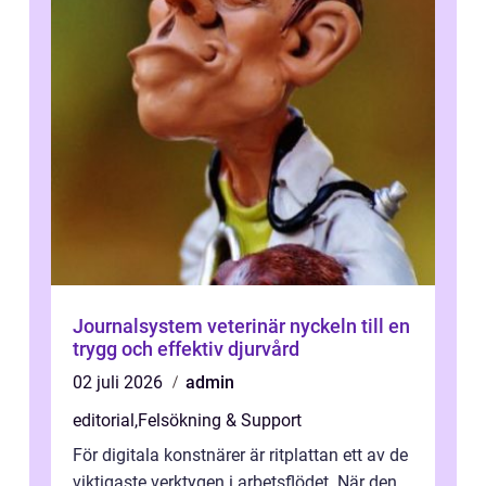
Journalsystem veterinär nyckeln till en
trygg och effektiv djurvård
02 juli 2026
admin
editorial
,
Felsökning & Support
För digitala konstnärer är ritplattan ett av de
viktigaste verktygen i arbetsflödet. När den