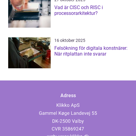
Vad är CISC och RISC i
processorarkitektur?
16 oktober 2025
Felsökning för digitala konstnärer:
När ritplattan inte svarar
Adress