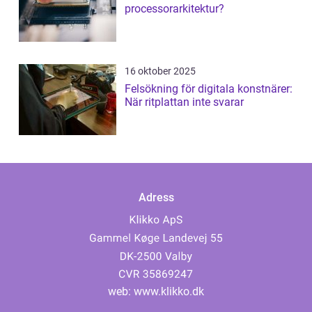
processorarkitektur?
16 oktober 2025
Felsökning för digitala konstnärer:
När ritplattan inte svarar
Adress
web:
www.klikko.dk