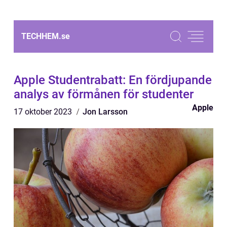
TECHHEM.
se
Apple Studentrabatt: En fördjupande
analys av förmånen för studenter
Apple
17 oktober 2023
Jon Larsson