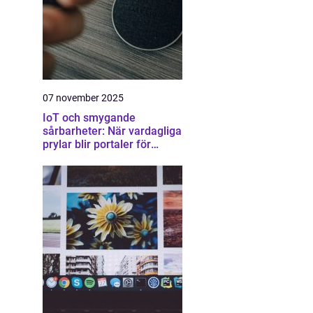
07 november 2025
IoT och smygande
sårbarheter: När vardagliga
prylar blir portaler för
attacker