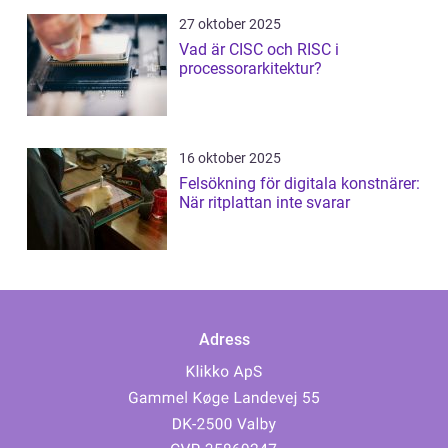
27 oktober 2025
Vad är CISC och RISC i
processorarkitektur?
16 oktober 2025
Felsökning för digitala konstnärer:
När ritplattan inte svarar
Adress