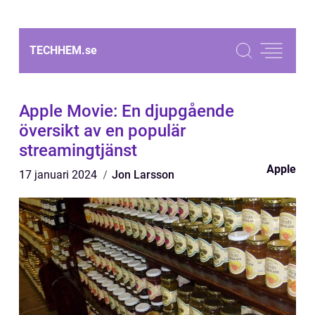
TECHHEM.
se
Apple Movie: En djupgående
översikt av en populär
streamingtjänst
Apple
17 januari 2024
Jon Larsson