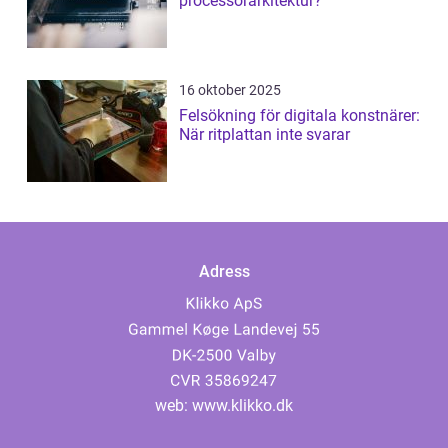
processorarkitektur?
16 oktober 2025
Felsökning för digitala konstnärer:
När ritplattan inte svarar
Adress
web:
www.klikko.dk