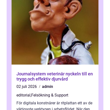
Journalsystem veterinär nyckeln till en
trygg och effektiv djurvård
02 juli 2026
admin
editorial
,
Felsökning & Support
För digitala konstnärer är ritplattan ett av de
viktigaste verktygen i arbetsflödet. När den