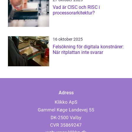
Vad är CISC och RISC i
processorarkitektur?
16 oktober 2025
Felsökning för digitala konstnärer:
När ritplattan inte svarar
Adress