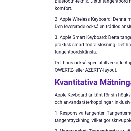
Bluetooth-teknik. Detta tangentbord ha
komfort.
2. Apple Wireless Keyboard: Denna m
Den levererade också en trådlös ans
3. Apple Smart Keyboard: Detta tang
praktisk smart-fodralslösning. Det ha
tangentbordskänsla.
Det finns också specialtillverkade A
QWERTZ- eller AZERTY-layout.
Kvantitativa Mätnin
Apple Keyboard är känt för sin högkva
och användaråterkopplingar, inklusive
1. Responsiva tangenter: Tangentern
tangenttryckning, vilket gör skrivupp