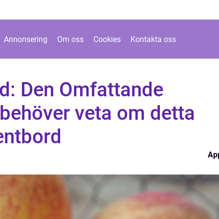
Annonsering
Om oss
Cookies
Kontakta oss
d: Den Omfattande
 behöver veta om detta
entbord
Ap