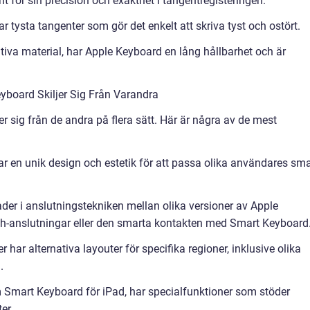
 för sin precision och exakthet i tangentregisteringen.
r tysta tangenter som gör det enkelt att skriva tyst och ostört.
tativa material, har Apple Keyboard en lång hållbarhet och är
yboard Skiljer Sig Från Varandra
er sig från de andra på flera sätt. Här är några av de mest
har en unik design och estetik för att passa olika användares sm
nader i anslutningstekniken mellan olika versioner av Apple
oth-anslutningar eller den smarta kontakten med Smart Keyboard
har alternativa layouter för specifika regioner, inklusive olika
.
om Smart Keyboard för iPad, har specialfunktioner som stöder
er.