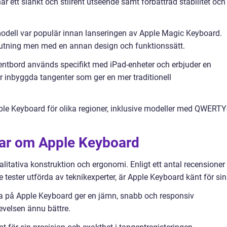
r ett slankt och stilrent utseende samt förbättrad stabilitet och
odell var populär innan lanseringen av Apple Magic Keyboard.
lutning men med en annan design och funktionssätt.
entbord används specifikt med iPad-enheter och erbjuder en
r inbyggda tangenter som ger en mer traditionell
pple Keyboard för olika regioner, inklusive modeller med QWERTY-
gar om Apple Keyboard
litativa konstruktion och ergonomi. Enligt ett antal recensioner
 tester utförda av teknikexperter, är Apple Keyboard känt för sin
a på Apple Keyboard ger en jämn, snabb och responsiv
levelsen ännu bättre.