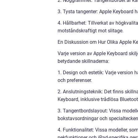
2. Noggrannhet: Tangentbordet är känt
3. Tysta tangenter: Apple Keyboard ha
4. Hållbarhet: Tillverkat av högkvali
motståndskraftigt mot slitage.
En Diskussion om Hur Olika Apple Ke
Varje version av Apple Keyboard skilj
betydande skillnaderna:
1. Design och estetik: Varje version 
och preferenser.
2. Anslutningsteknik: Det finns skill
Keyboard, inklusive trådlösa Blueto
3. Tangentbordslayout: Vissa modeller 
bokstavsordningar och specialtecken
4. Funktionalitet: Vissa modeller, s
pekfunktioner och iPad-specifika gest