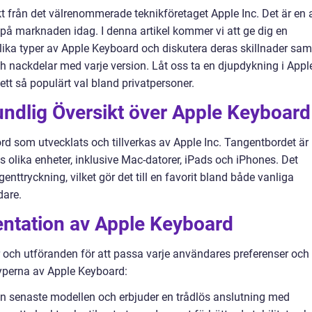
 från det välrenommerade teknikföretaget Apple Inc. Det är en 
på marknaden idag. I denna artikel kommer vi att ge dig en
lika typer av Apple Keyboard och diskutera deras skillnader sam
h nackdelar med varje version. Låt oss ta en djupdykning i Appl
tt så populärt val bland privatpersoner.
undlig Översikt över Apple Keyboard
rd som utvecklats och tillverkas av Apple Inc. Tangentbordet är
 olika enheter, inklusive Mac-datorer, iPads och iPhones. Det
nttryckning, vilket gör det till en favorit bland både vanliga
dare.
ntation av Apple Keyboard
r och utföranden för att passa varje användares preferenser och
typerna av Apple Keyboard:
en senaste modellen och erbjuder en trådlös anslutning med