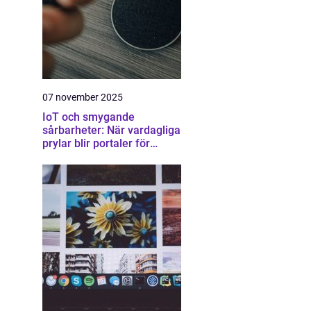
07 november 2025
IoT och smygande
sårbarheter: När vardagliga
prylar blir portaler för
attacker