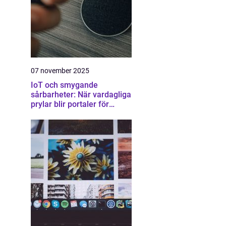
07 november 2025
IoT och smygande
sårbarheter: När vardagliga
prylar blir portaler för
attacker