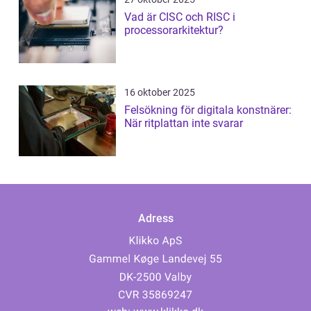
Vad är CISC och RISC i
processorarkitektur?
16 oktober 2025
Felsökning för digitala konstnärer:
När ritplattan inte svarar
Adress