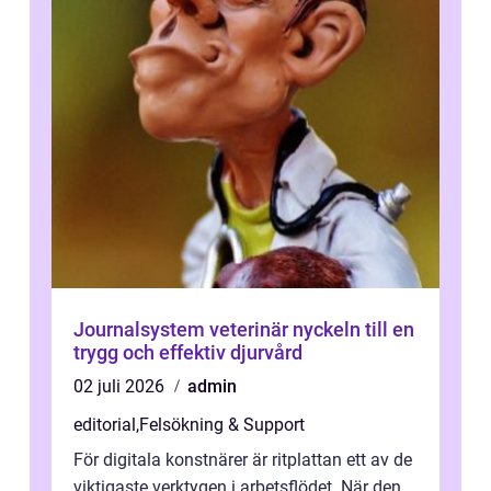
Journalsystem veterinär nyckeln till en
trygg och effektiv djurvård
02 juli 2026
admin
editorial
,
Felsökning & Support
För digitala konstnärer är ritplattan ett av de
viktigaste verktygen i arbetsflödet. När den