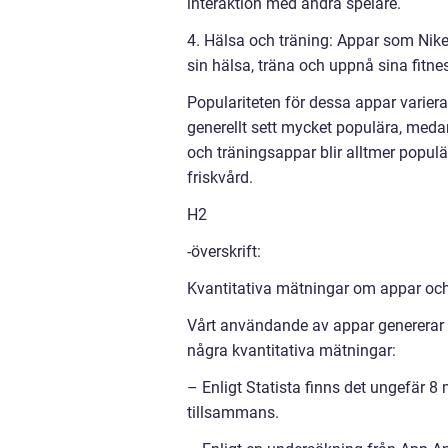
interaktion med andra spelare.
4. Hälsa och träning: Appar som Nik
sin hälsa, träna och uppnå sina fitne
Populariteten för dessa appar varier
generellt sett mycket populära, meda
och träningsappar blir alltmer pop
friskvård.
H2
-överskrift:
Kvantitativa mätningar om appar oc
Vårt användande av appar genererar s
några kvantitativa mätningar:
– Enligt Statista finns det ungefär 8
tillsammans.