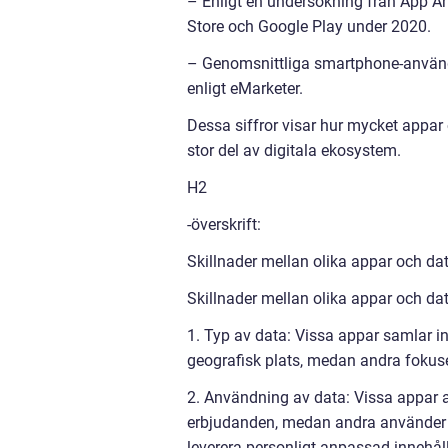
– Enligt en undersökning från App A
Store och Google Play under 2020.
– Genomsnittliga smartphone-använd
enligt eMarketer.
Dessa siffror visar hur mycket appar o
stor del av digitala ekosystem.
H2
-överskrift:
Skillnader mellan olika appar och da
Skillnader mellan olika appar och dat
1. Typ av data: Vissa appar samlar 
geografisk plats, medan andra fokus
2. Användning av data: Vissa appar a
erbjudanden, medan andra använder da
leverera personligt anpassad innehåll