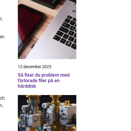
r,
 en
12 december 2025
Så fixar du problem med
förlorade filer på en
hårddisk
och
n.