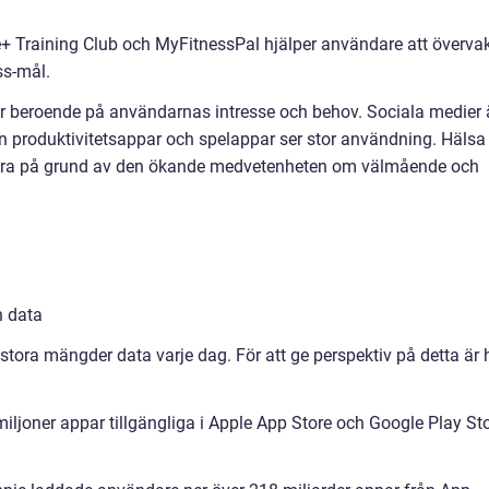
e+ Training Club och MyFitnessPal hjälper användare att överva
ss-mål.
ar beroende på användarnas intresse och behov. Sociala medier 
n produktivitetsappar och spelappar ser stor användning. Hälsa
ulära på grund av den ökande medvetenheten om välmående och
h data
tora mängder data varje dag. För att ge perspektiv på detta är 
 miljoner appar tillgängliga i Apple App Store och Google Play St