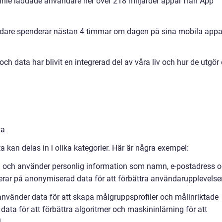
nnie laddade användare ner över 218 miljarder appar från App
are spenderar nästan 4 timmar om dagen på sina mobila appa
ch data har blivit en integrerad del av våra liv och hur de utgör
ta
a kan delas in i olika kategorier. Här är några exempel:
in och använder personlig information som namn, e-postadress 
erar på anonymiserad data för att förbättra användarupplevelse
nvänder data för att skapa målgruppsprofiler och målinriktade
ta för att förbättra algoritmer och maskininlärning för att
.