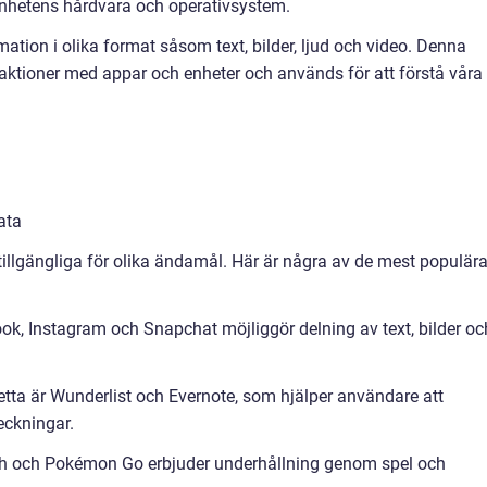
enhetens hårdvara och operativsystem.
rmation i olika format såsom text, bilder, ljud och video. Denna
raktioner med appar och enheter och används för att förstå våra
ata
 tillgängliga för olika ändamål. Här är några av de mest populär
k, Instagram och Snapchat möjliggör delning av text, bilder oc
etta är Wunderlist och Evernote, som hjälper användare att
teckningar.
h och Pokémon Go erbjuder underhållning genom spel och