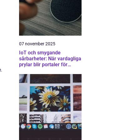
07 november 2025
IoT och smygande
sårbarheter: När vardagliga
prylar blir portaler för
.
attacker