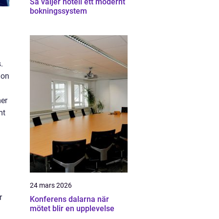
Så väljer hotell ett modernt
bokningssystem
.
ion
mer
mt
24 mars 2026
r
Konferens dalarna när
mötet blir en upplevelse