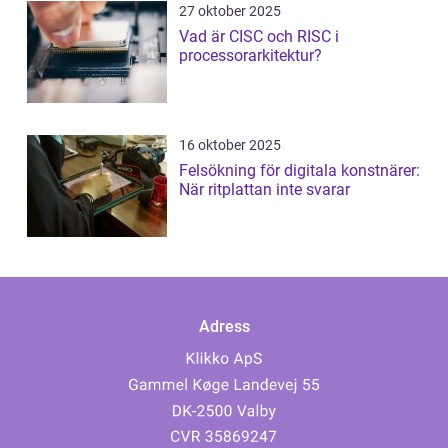
27 oktober 2025
Vad är CISC och RISC i
processorarkitektur?
16 oktober 2025
Felsökning för digitala konstnärer:
När ritplattan inte svarar
Adress